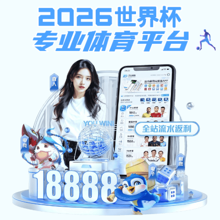
立即注册
华体官网在线登陆
带您畅享全
球体育盛事
专业平台，数据精准，
高清直播
覆盖热门体育项
目。
聚焦足球、篮球、电竞等赛事，
每日内容实时更
新
。
极速访问
下载APP