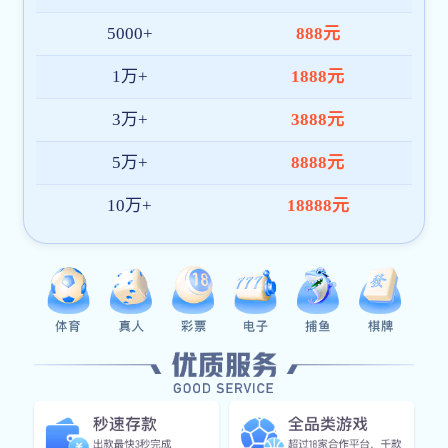
1、定制西装的重要性
对于一支代表国家出征国际赛事的球队而言，身着得
体的服装不仅是对自身形象的重视，也是对赛事本身
的一种尊重。巴西队此次选择定制西装，旨在通过专
业而精致的服饰提升球队整体气质。这种做法不仅能
够增强球员之间的凝聚力，还能让他们在赛场之外同
样光彩夺目。
此外，定制西装还传达了团队精神和身份认同感。在
比赛期间，巴西队成员穿着统一风格的服装，可以有
效减少个人差异，让每位球员感受到自己作为团队一
部分的重要性。这种高度的一致性，不仅能够促进内
部团结，也会给外界留下深刻印象。