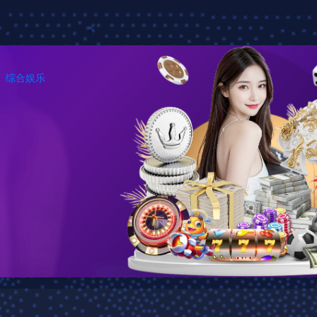
App
关于我们
体育看点
畅享全球体育盛
门体育项目。
容实时更新
。