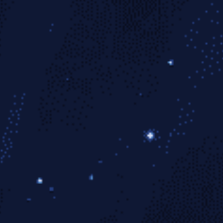
看，这一切皆因赛事时间冲突所致。尽管决赛是一年中最受瞩目
层次聚会中，进行有效的人脉拓展同样至关重要。因此，对于拉
是经过深思熟虑后的决定。
些未公开的信息，例如健康或个人事务等因素，使他无法如愿前
提及，但也不乏合理性。而这进一步加深了公众对其行程安排背
公众反应
赛这一行为，各大媒体迅速展开报道。部分评论认为，此举显示
。而另一些观点则指出，在现代足球管理中，高层领导需要兼顾
对此反应强烈。有支持者表示理解，认为主席需要集中精力处理
们期望看到自己的首脑能够亲临现场，为球队加油助威。这种分
不同看法。