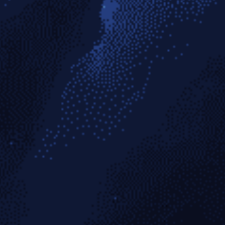
出席欧足联晚宴却未能观看决赛这一事件，不仅引起了媒体广泛
。从个人职务到社会责任，再到商业逻辑，每一个环节都相互交
as a reminder that in the world of sports managemen
将直接关系到个人及机构未来的发展道路。希望各方能够借此机
为广大球迷带来更美好的体验和回忆。