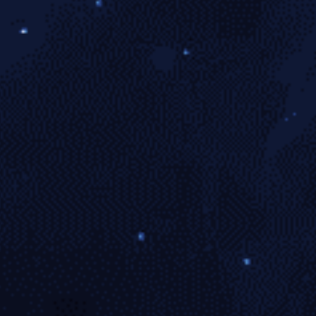
延伸阅读
1.
曼联中卫利马与大马丁合影预告世界杯备战
2026-07-09
2.
赫内斯痛批球迷焰火行为影响德国杯决赛视
2026-06-21
3.
马刺历经六年乐透重返总决赛太阳曾创十连
2026-07-04
4.
罗马诺分析莱奥欲吸引英超西甲豪门需在世
2026-07-20
5.
阿根廷世界杯球员号码揭秘梅西10号小蜘蛛