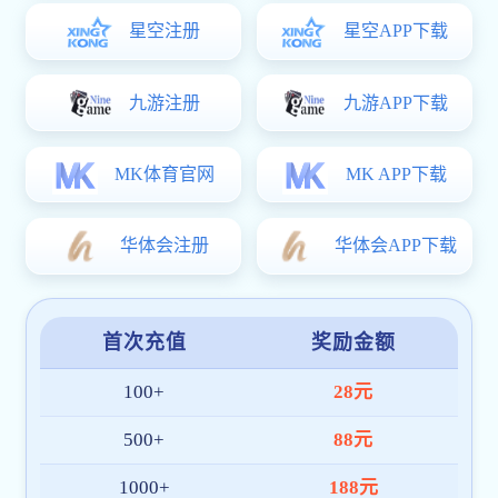
赫内斯痛批球迷焰火行为影响
德国杯决赛视线造成严重干扰
2026-06-21 02:24
44 次阅读
首页
/
体育看点
在德国杯决赛的激烈氛围中，球迷们的热情往往是比
赛的重要组成部分。然而，近期赫内斯对某些球迷焰
火行为进行了强烈批评，认为这种行为不仅影响了比
赛的正常进行，还严重干扰了现场视线。本文将从四
个方面对赫内斯的观点进行详细阐述：一是焰火行为
对比赛安全性的威胁，二是其对观众观看体验的负面
影响，三是焰火事件与赛事形象之间的关系，以及四
是如何改善这一现象以维护赛事秩序和安全。通过这