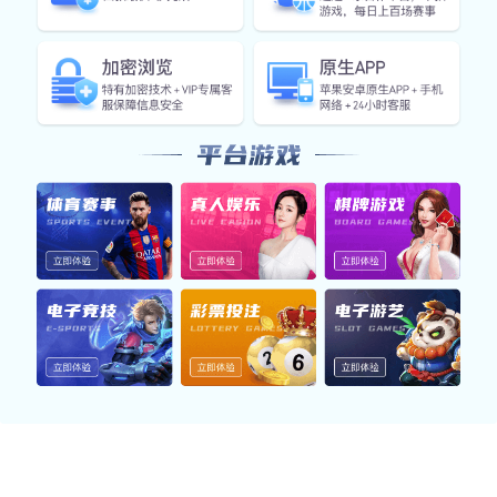
成的后果，是任何一位参与者都无法承受之重。
最后，从管理层面来看，赛事组织方必须承担相应责
任。如果因未能有效控制这种危险行为而导致事故发
生，那么相关责任将难以逃避。因此，加强对此类现
象的管控显得尤为重要，以确保赛事能够在一个安
全、友好的环境下进行。
2、对观众观看体验的影响
其次，焰火行为直接影响到了观众观看比赛时的视觉
体验。对于普通观众来说，他们来到现场就是为了享
受精彩绝伦的足球盛宴，而不是被刺眼的光芒或浓厚
烟雾所困扰。当视线受到干扰时，不仅难以看到场上
的动作，也会降低现场气氛，使得原本热烈欢快的氛
围变得尴尬。