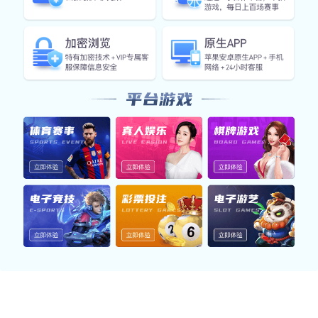
中的明灯，引导着球队向前迈进。他相信，只要能赢
得这一场，就能够重新焕发斗志和激情，为后续比赛
奠定基础。
2、团结协作的力量
在足球运动中，个人能力固然重要，但集体配合才是
真正决定胜负的关键。严鼎皓深知团队合作对取得好
成绩的重要性，因此他希望通过这一分来增强全队之
间的凝聚力。在经历连续失利后，全队需要的是相互
扶持、共同奋斗。
他强调，在训练和比赛中，每位球员都应放下个人荣
誉，把团队目标放在首位。只有当大家齐心协力，共
同朝着一个方向努力时，才能够充分发挥出整个团队
的潜力。这样的团结不仅能够提升战斗力，还能让球