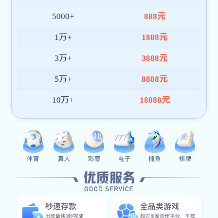
1、信心的重要性
在体育竞技中，信心是成功的重要基础。对于任何一
支球队而言，自信能够激发球员们更好的发挥。当面
对连败时，这种信心往往会遭到消磨。因此，严鼎皓
所期望的一分，不仅仅是一场比赛的胜利，更是重建
全队自信心的重要契机。
每位球员在赛场上的表现都离不开心理状态，如果他
们能以积极向上的态度去面对比赛，那么即使遇到困
难，也能迎刃而解。而一旦取得胜利，团队中的每一
个人都会感受到这种正能量，从而形成良性的循环，
让团队精神更加高昂。
因此，对于严鼎皓而言，这一分就如同点亮黑暗隧道