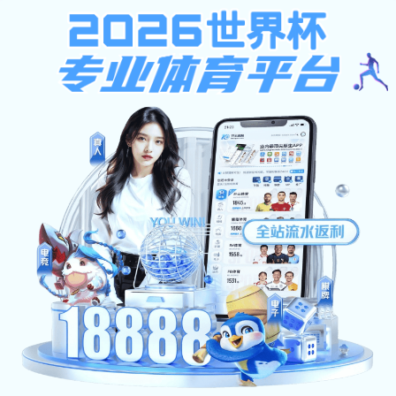
立即注册
华体官网在线登陆
带您畅享全
球体育盛事
专业平台，数据精准，
高清直播
覆盖热门体育项
目。
聚焦足球、篮球、电竞等赛事，
每日内容实时更
新
。
极速访问
下载APP